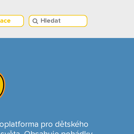
race
eoplatforma pro dětského