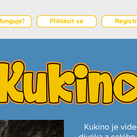
 funguje?
Přihlásit se
Regist
Kukino je vid