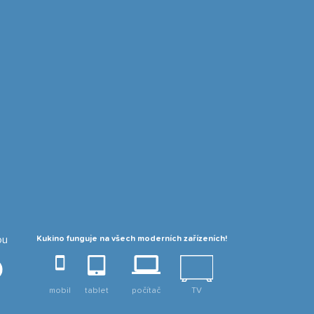
ou
Kukino funguje na všech moderních zařízeních!
mobil
tablet
počítač
TV