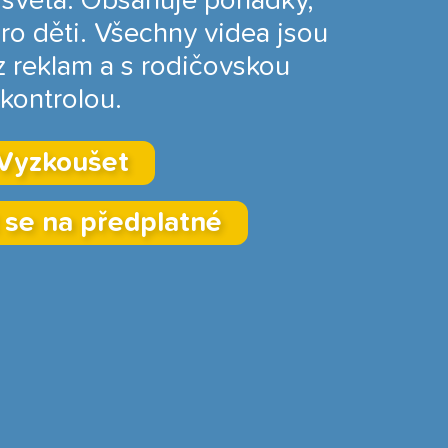
 světa. Obsahuje pohádky,
pro děti. Všechny videa jsou
 reklam a s rodičovskou
kontrolou.
Vyzkoušet
 se na předplatné