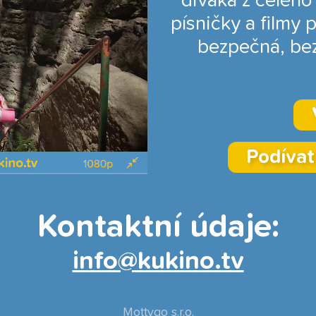
diváka z celého
písničky a filmy 
bezpečná, bez
Podívat
Fullscreen
1080p
Kontaktní údaje:
HD
info@kukino.tv
Mottygo s.r.o.