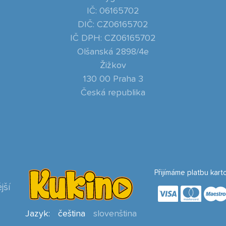
IČ: 06165702
DIČ: CZ06165702
IČ DPH: CZ06165702
Olšanská 2898/4e
Žižkov
130 00 Praha 3
Česká republika
Přijímáme platbu kart
jší
Jazyk:
čeština
slovenština