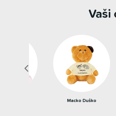
Vaši
ka
Macko Duško