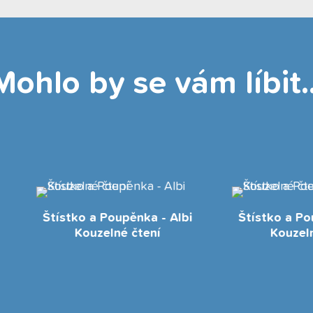
Mohlo by se vám líbit..
ístko a Poupěnka - Albi
Štístko a Poupěnka - A
Kouzelné čtení
Kouzelné čtení