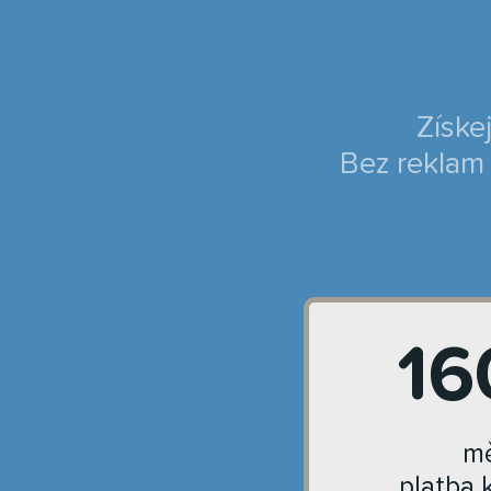
Získe
Bez reklam 
16
mě
platba 