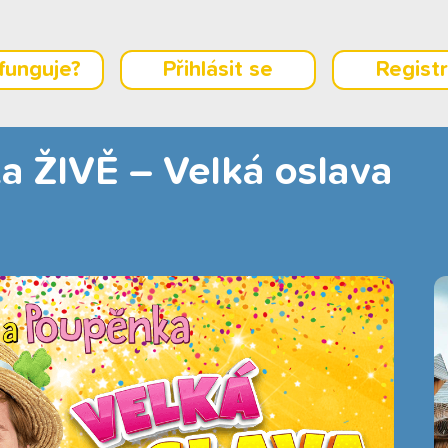
 funguje?
Přihlásit se
Regist
a ŽIVĚ – Velká oslava