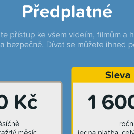
Předplatné
jte přístup ke všem videím, filmům a 
a bezpečně. Dívat se můžete ihned p
Sleva
0 Kč
1 60
síčně
ročn
každý měsíc
jedna platba, cel