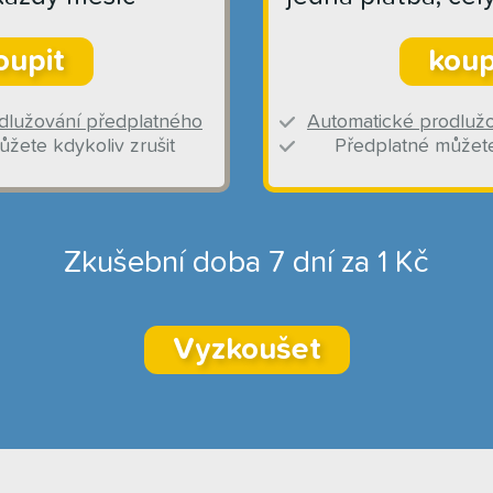
oupit
koup
dlužování předplatného
Automatické prodluž
žete kdykoliv zrušit
Předplatné můžete
Zkušební doba 7 dní za 1 Kč
Vyzkoušet