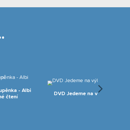
.
lbi
DVD Jedeme na výlet!
Trič