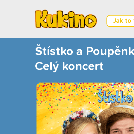
Jak to
Štístko a Poupěnk
Celý koncert