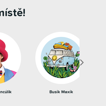
ístě!
Busík Maxík