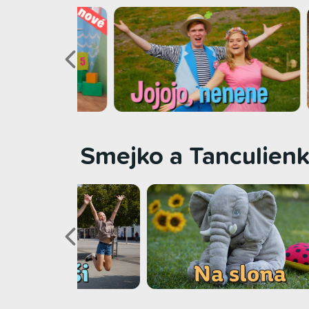
Smejko a Tanculienka