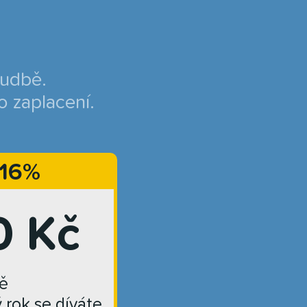
hudbě.
o zaplacení.
 16%
0 Kč
ě
ý rok se díváte