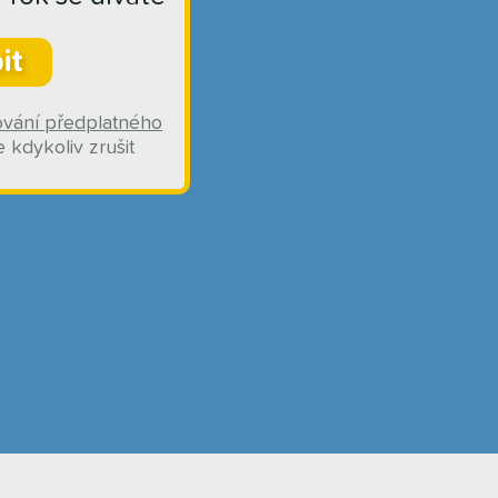
it
ování předplatného
 kdykoliv zrušit