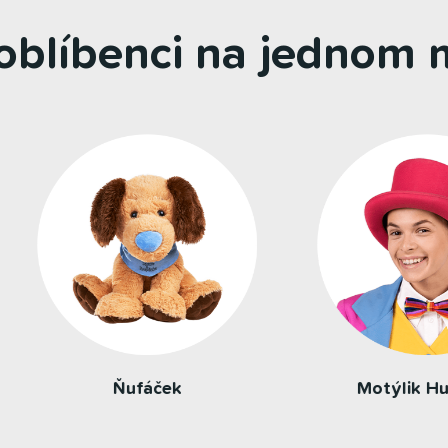
 oblíbenci na jednom m
Ňufáček
Motýlik Huncúlik