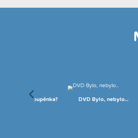
Št
je Poupěnka?
DVD Bylo, nebylo...