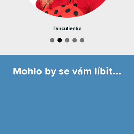
Tanculienka
Mohlo by se vám líbit...