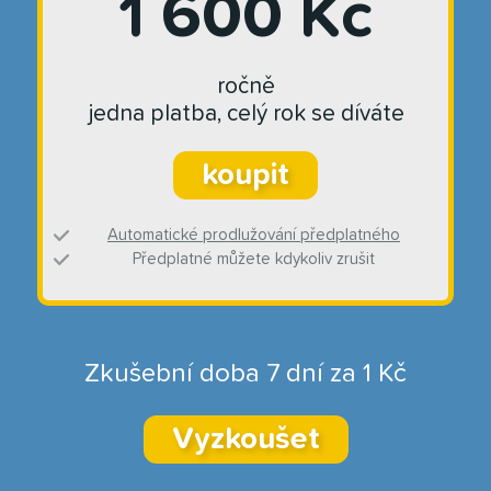
1 600 Kč
ročně
jedna platba, celý rok se díváte
koupit
Automatické prodlužování předplatného
Předplatné můžete kdykoliv zrušit
Zkušební doba 7 dní za 1 Kč
Vyzkoušet