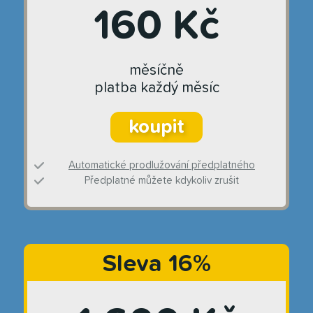
160 Kč
měsíčně
platba každý měsíc
koupit
Automatické prodlužování předplatného
Předplatné můžete kdykoliv zrušit
Sleva 16%