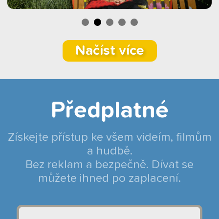
Načíst více
Předplatné
Získejte přístup ke všem videím, filmům
a hudbě.
Bez reklam a bezpečně. Dívat se
můžete ihned po zaplacení.