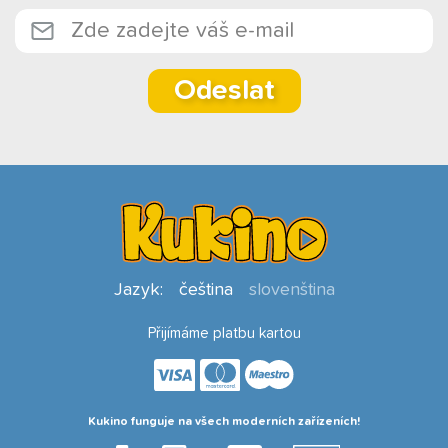
Odeslat
Jazyk:
čeština
slovenština
Přijímáme platbu kartou
Kukino funguje na všech moderních zařízeních!