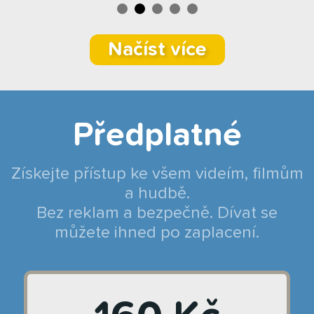
Načíst více
Předplatné
Získejte přístup ke všem videím, filmům
a hudbě.
Bez reklam a bezpečně. Dívat se
můžete ihned po zaplacení.