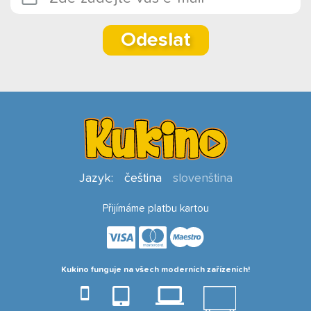
Odeslat
Jazyk:
čeština
slovenština
Přijímáme platbu kartou
Kukino funguje na všech moderních zařízeních!