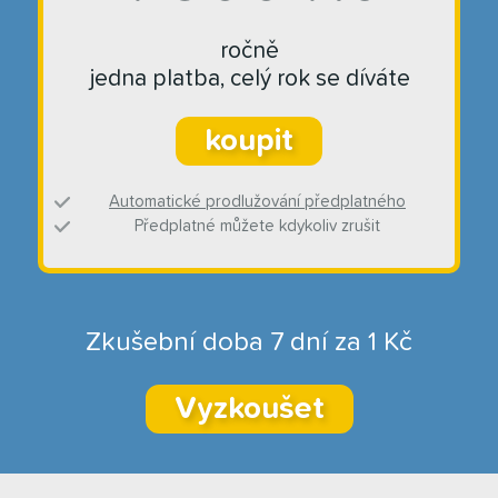
ročně
jedna platba, celý rok se díváte
koupit
Automatické prodlužování předplatného
Předplatné můžete kdykoliv zrušit
Zkušební doba 7 dní za 1 Kč
Vyzkoušet