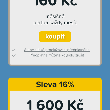
160 Kč
měsíčně
platba každý měsíc
koupit
Automatické prodlužování předplatného
Předplatné můžete kdykoliv zrušit
Sleva 16%
1 600 Kč