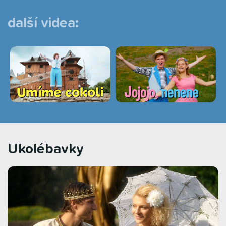
další videa:
Ukolébavky