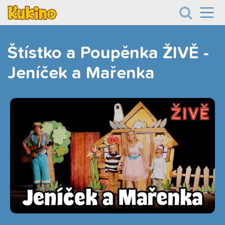
Štístko a Poupěnka ŽIVĚ -
Jeníček a Mařenka