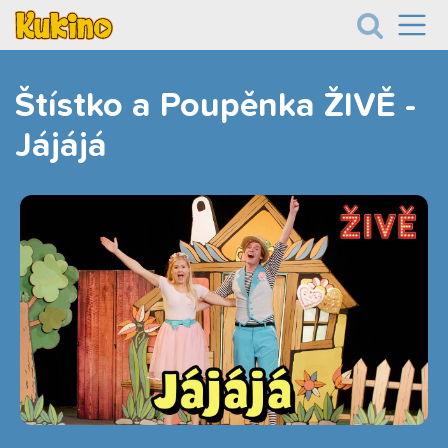
Štístko a Poupěnka ŽIVĚ -
Jájájá