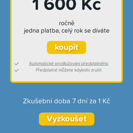
1 600 Kč
ročně
jedna platba, celý rok se díváte
koupit
Automatické prodlužování předplatného
Předplatné můžete kdykoliv zrušit
Zkušební doba 7 dní za 1 Kč
Vyzkoušet