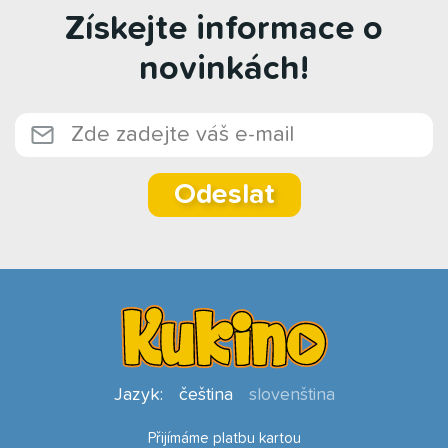
Získejte informace o
novinkách!
Odeslat
Jazyk:
čeština
slovenština
Přijímáme platbu kartou