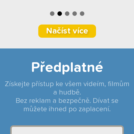
Načíst více
Předplatné
Získejte přístup ke všem videím, filmům
a hudbě.
Bez reklam a bezpečně. Dívat se
můžete ihned po zaplacení.