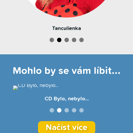
Tanculienka
Mohlo by se vám líbit...
CD Bylo, nebylo...
Načíst více