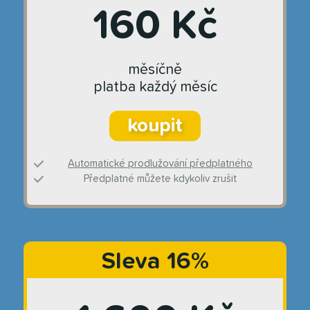
160 Kč
měsíčně
platba každý měsíc
koupit
Automatické prodlužování předplatného
Předplatné můžete kdykoliv zrušit
Sleva 16%