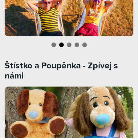
Štístko a Poupěnka - Zpívej s
námi