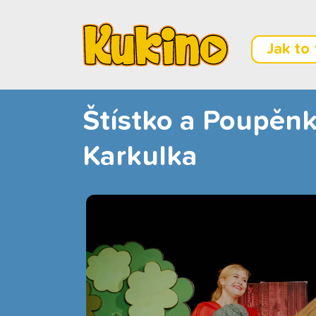
Jak to
Štístko a Poupěnk
Karkulka