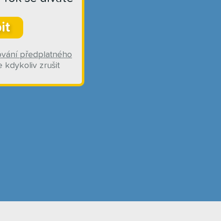
it
ování předplatného
 kdykoliv zrušit