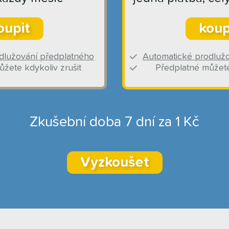
oupit
koup
dlužování předplatného
Automatické prodluž
žete kdykoliv zrušit
Předplatné můžete
Zkušební doba 7 dní za 1 Kč
Vyzkoušet