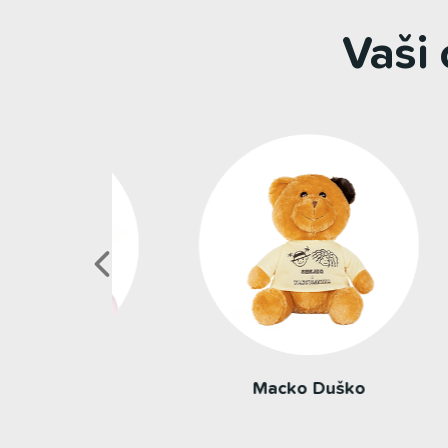
Vaši
ka
Macko Duško