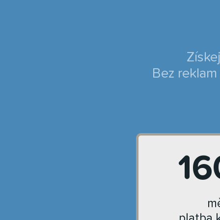
Získe
Bez reklam 
16
mě
platba 