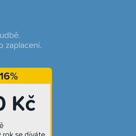
hudbě.
o zaplacení.
 16%
0 Kč
ě
ý rok se díváte