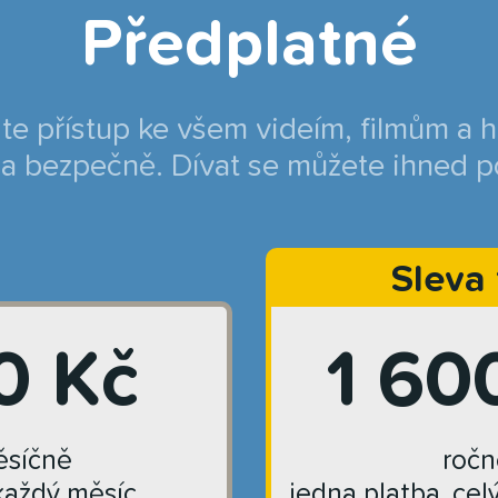
Předplatné
jte přístup ke všem videím, filmům a 
a bezpečně. Dívat se můžete ihned p
Sleva
0 Kč
1 60
síčně
ročn
každý měsíc
jedna platba, cel