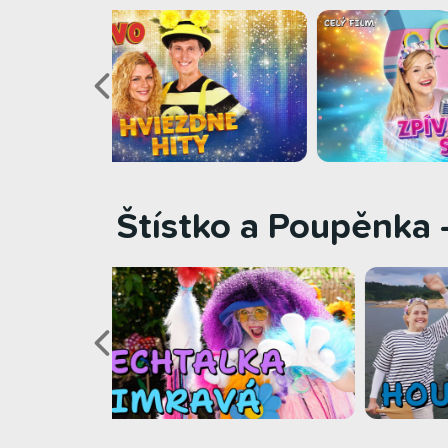
Štístko a Poupěnka -