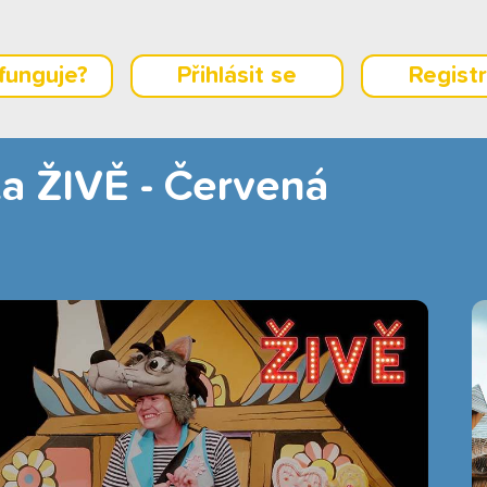
 funguje?
Přihlásit se
Regist
a ŽIVĚ - Červená