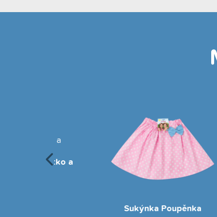
tístko a
Sili
ka
Sukýnka Poupěnka