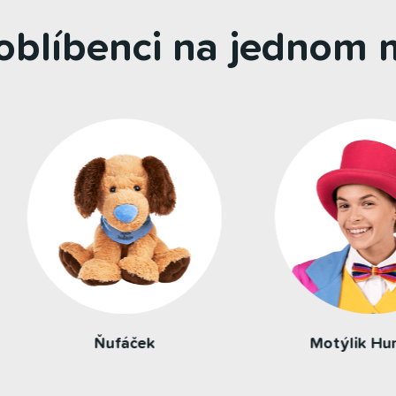
 oblíbenci na jednom m
Ňufáček
Motýlik Huncúlik