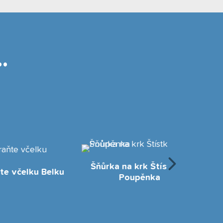
.
Šňůrka na krk Štístko a
 Belku
Poupěnka