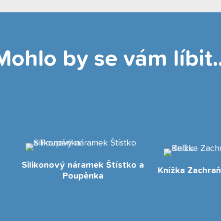
Mohlo by se vám líbit..
konový náramek Štístko a
Knížka Zachraňte včelku
Poupěnka