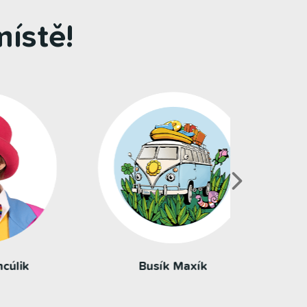
ístě!
Busík Maxík