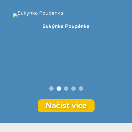
Sukýnka Poupěnka
Načíst více