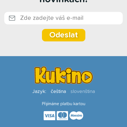
Odeslat
Jazyk:
čeština
slovenština
Přijímáme platbu kartou