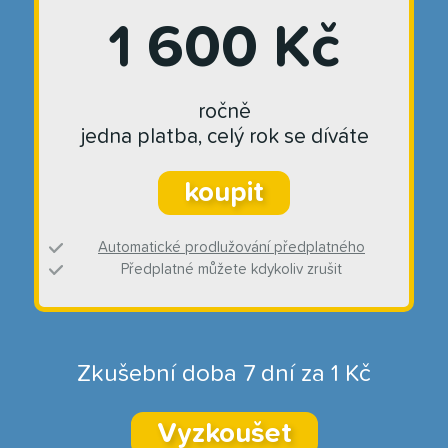
1 600 Kč
ročně
jedna platba, celý rok se díváte
koupit
Automatické prodlužování předplatného
Předplatné můžete kdykoliv zrušit
Zkušební doba 7 dní za 1 Kč
Vyzkoušet