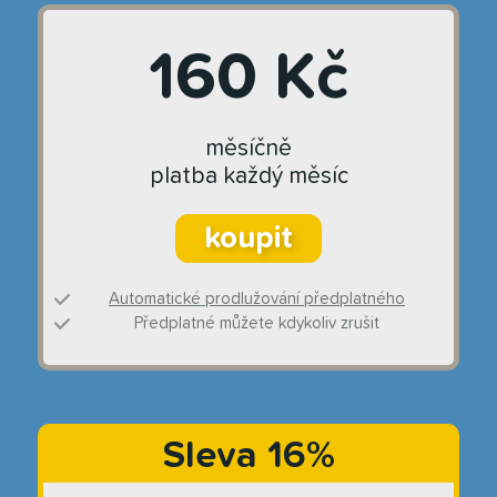
160 Kč
měsíčně
platba každý měsíc
koupit
Automatické prodlužování předplatného
Předplatné můžete kdykoliv zrušit
Sleva 16%