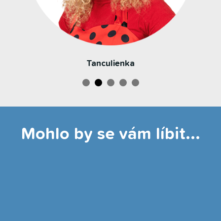
Tanculienka
Mohlo by se vám líbit...