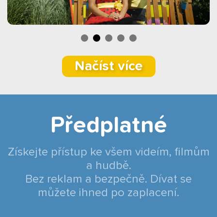
Načíst více
Předplatné
Získejte přístup ke všem videím, filmům
a hudbě.
Bez reklam a bezpečně. Dívat se
můžete ihned po zaplacení.