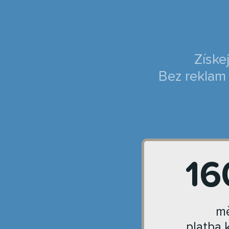
Získe
Bez reklam 
16
mě
platba 