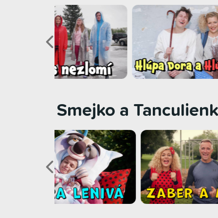
Smejko a Tanculienk