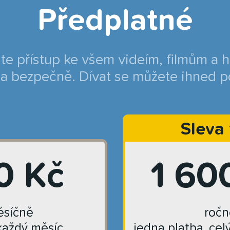
Předplatné
jte přístup ke všem videím, filmům a 
a bezpečně. Dívat se můžete ihned p
Sleva
0 Kč
1 60
síčně
ročn
každý měsíc
jedna platba, cel