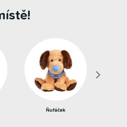
ístě!
Busík Maxík