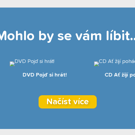
Mohlo by se vám líbit..
mek Štístko a Poupěnka
DVD Zpívej s námi
Načíst více