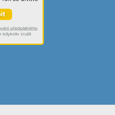
it
ování předplatného
 kdykoliv zrušit