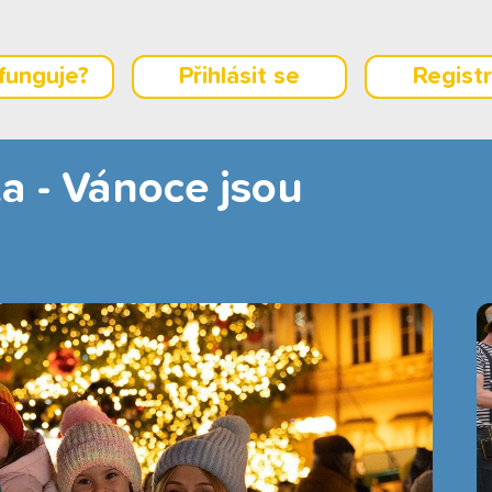
 funguje?
Přihlásit se
Regist
a - Vánoce jsou