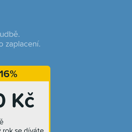
hudbě.
o zaplacení.
 16%
0 Kč
ě
ý rok se díváte