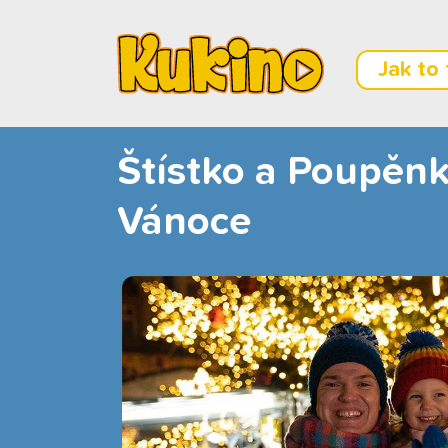
Jak to
Štístko a Poupěnk
Vánoce