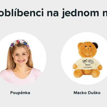
 oblíbenci na jednom m
Ňufáček
Motýlik Huncúlik