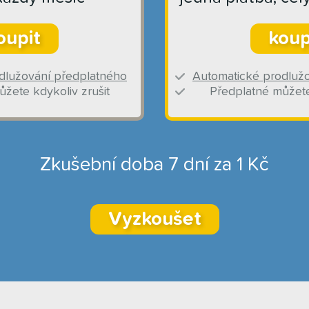
oupit
koup
dlužování předplatného
Automatické prodluž
žete kdykoliv zrušit
Předplatné můžete
Zkušební doba 7 dní za 1 Kč
Vyzkoušet