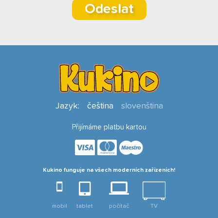
Odeslat
Jazyk:
čeština
slovenština
Přijímáme platbu kartou
Kukino funguje na všech moderních zařízeních!
mobil
tablet
počítač
TV