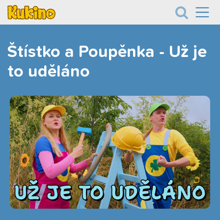
Štístko a Poupěnka - Už je
to uděláno