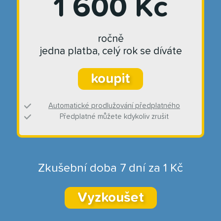
1 600 Kč
ročně
jedna platba, celý rok se díváte
koupit
Automatické prodlužování předplatného
Předplatné můžete kdykoliv zrušit
Zkušební doba 7 dní za 1 Kč
Vyzkoušet