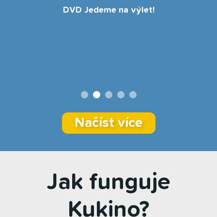
DVD Jedeme na výlet!
Načíst více
Jak funguje
Kukino?