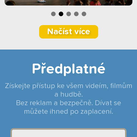
Načíst více
Předplatné
Získejte přístup ke všem videím, filmům
a hudbě.
Bez reklam a bezpečně. Dívat se
můžete ihned po zaplacení.