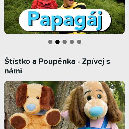
Štístko a Poupěnka - Zpívej s
námi