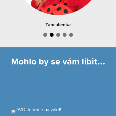
Tanculienka
Mohlo by se vám líbit...