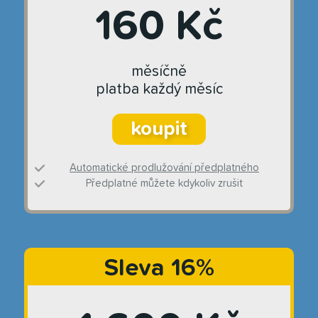
160 Kč
měsíčně
platba každý měsíc
koupit
Automatické prodlužování předplatného
Předplatné můžete kdykoliv zrušit
Sleva 16%