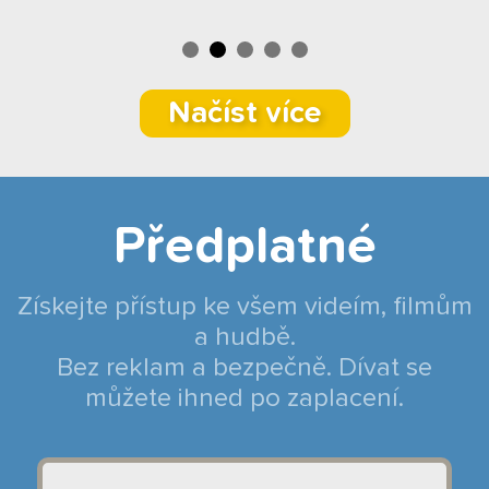
Načíst více
Předplatné
Získejte přístup ke všem videím, filmům
a hudbě.
Bez reklam a bezpečně. Dívat se
můžete ihned po zaplacení.