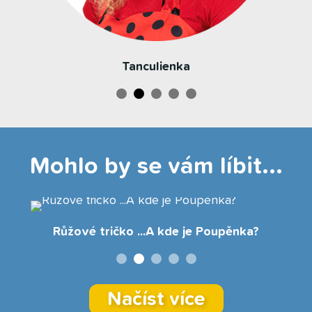
Tanculienka
Mohlo by se vám líbit...
Růžové tričko ...A kde je Poupěnka?
Načíst více