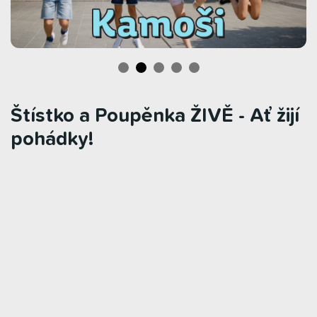
Štístko a Poupěnka ŽIVĚ - Ať žijí
pohádky!