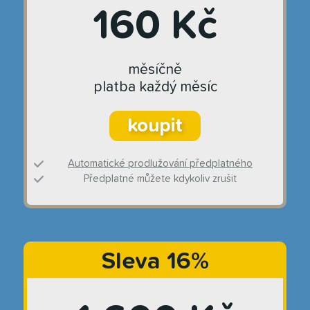
160 Kč
měsíčně
platba každý měsíc
koupit
Automatické prodlužování předplatného
Předplatné můžete kdykoliv zrušit
Sleva 16%