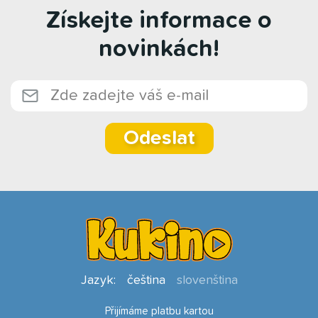
Získejte informace o
novinkách!
Odeslat
Jazyk:
čeština
slovenština
Přijímáme platbu kartou