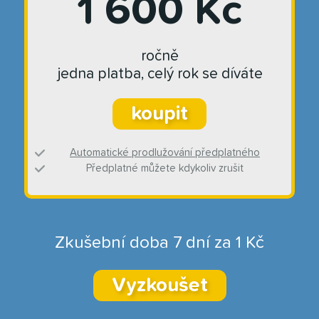
1 600 Kč
ročně
jedna platba, celý rok se díváte
koupit
Automatické prodlužování předplatného
Předplatné můžete kdykoliv zrušit
Zkušební doba 7 dní za 1 Kč
Vyzkoušet