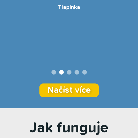
Tlapinka
Načíst více
Jak funguje