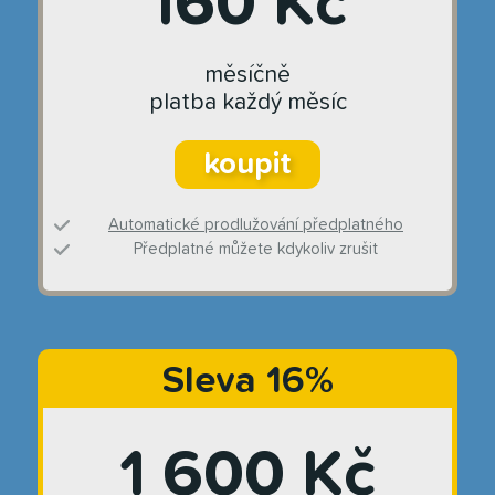
160 Kč
měsíčně
platba každý měsíc
koupit
Automatické prodlužování předplatného
Předplatné můžete kdykoliv zrušit
Sleva 16%
1 600 Kč