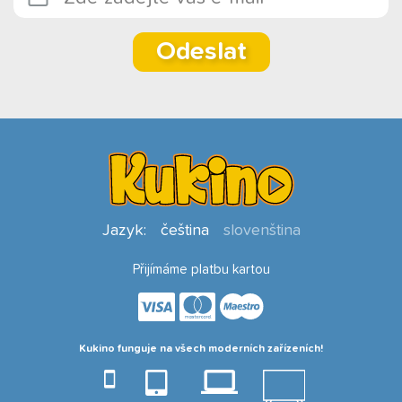
Odeslat
Jazyk:
čeština
slovenština
Přijímáme platbu kartou
Kukino funguje na všech moderních zařízeních!