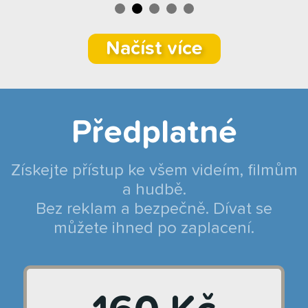
Načíst více
Předplatné
Získejte přístup ke všem videím, filmům
a hudbě.
Bez reklam a bezpečně. Dívat se
můžete ihned po zaplacení.