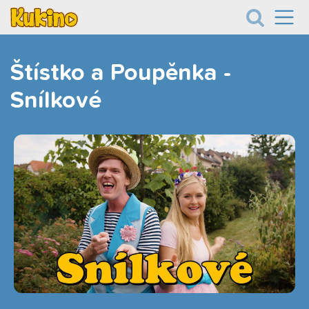
Štístko a Poupěnka -
Snílkové