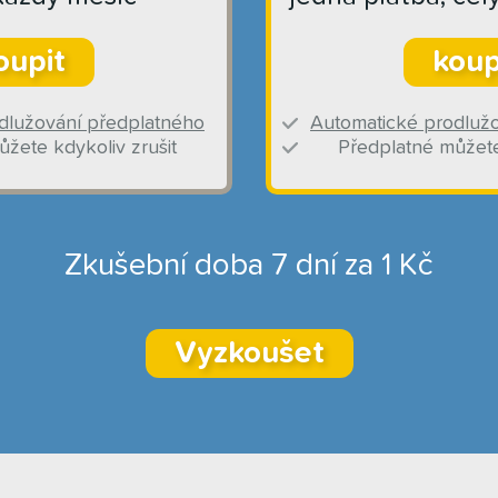
oupit
koup
dlužování předplatného
Automatické prodluž
žete kdykoliv zrušit
Předplatné můžete
Zkušební doba 7 dní za 1 Kč
Vyzkoušet