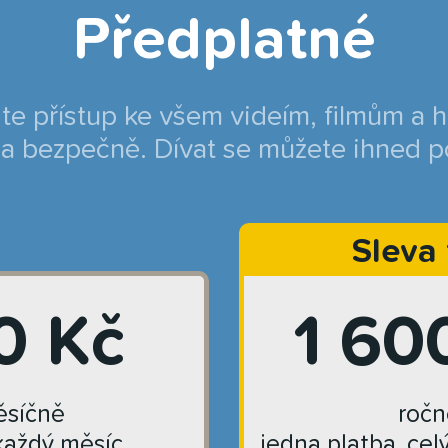
Předplatné
jte přístup ke všem videím, filmům a 
a bezpečně. Dívat se můžete ihned p
Sleva
0 Kč
1 60
síčně
ročn
každý měsíc
jedna platba, cel