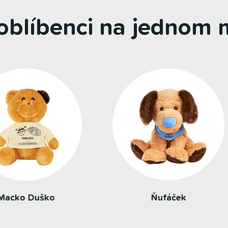
 oblíbenci na jednom m
Ňufáček
Motýlik Huncúlik