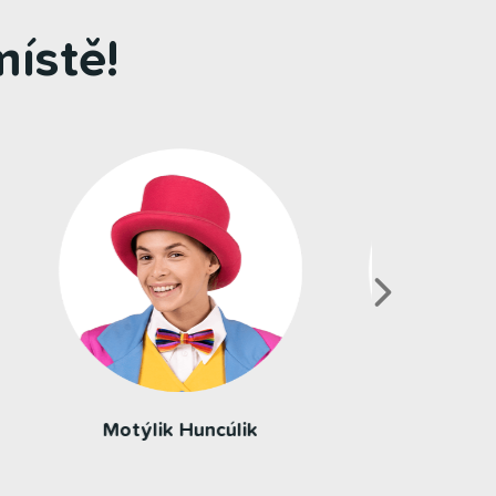
ístě!
Busík Maxík