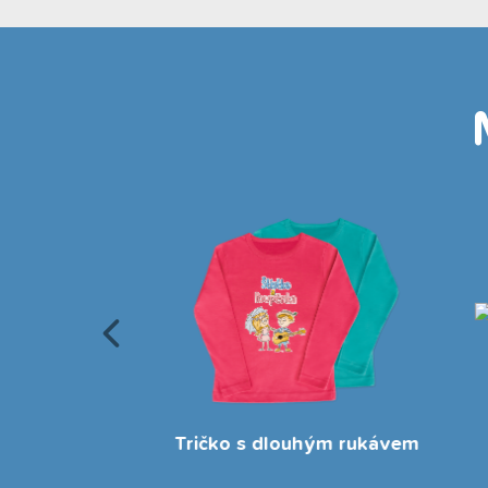
Zpěvník a omalovánky 3
ým rukávem