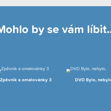
Mohlo by se vám líbit..
DVD Bylo, nebylo...
USB Zpívej s námi