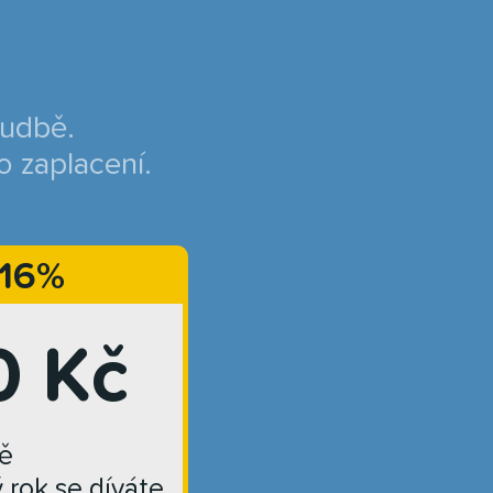
hudbě.
o zaplacení.
 16%
0 Kč
ě
ý rok se díváte