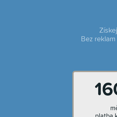
Získe
Bez reklam 
16
mě
platba 