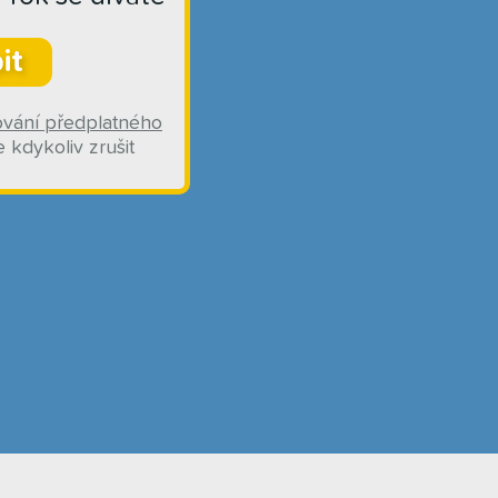
it
ování předplatného
 kdykoliv zrušit