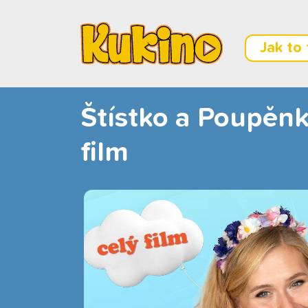
Jak to
Štístko a Poupěnka
film