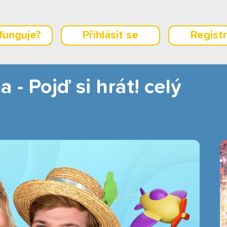
 funguje?
Přihlásit se
Regist
 - Pojď si hrát! celý