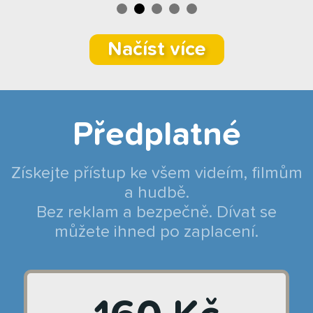
Načíst více
Předplatné
Získejte přístup ke všem videím, filmům
a hudbě.
Bez reklam a bezpečně. Dívat se
můžete ihned po zaplacení.