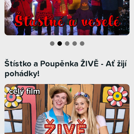
Štístko a Poupěnka ŽIVĚ - Ať žijí
pohádky!