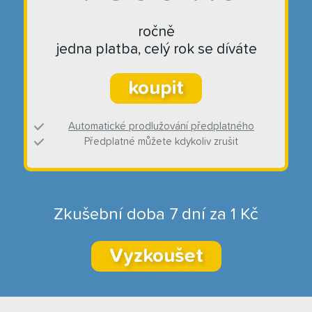
ročně
jedna platba, celý rok se díváte
koupit
Automatické prodlužování předplatného
Předplatné můžete kdykoliv zrušit
Zkušební doba 7 dní za 1 Kč
Vyzkoušet