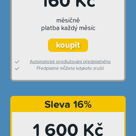
160 Kč
měsíčně
platba každý měsíc
koupit
Automatické prodlužování předplatného
Předplatné můžete kdykoliv zrušit
Sleva 16%
1 600 Kč