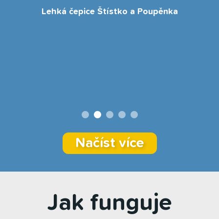
Lehká čepice Štístko a Poupěnka
Načíst více
Jak funguje