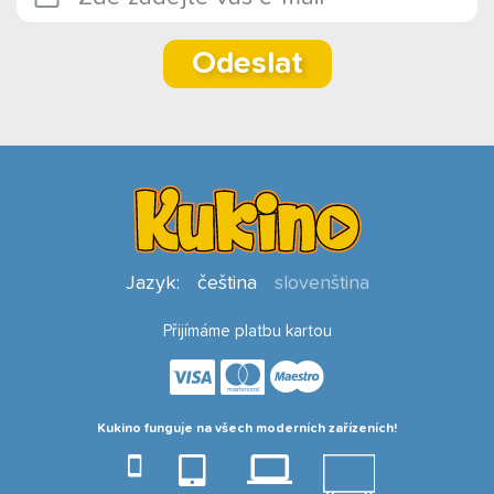
Odeslat
Jazyk:
čeština
slovenština
Přijímáme platbu kartou
Kukino funguje na všech moderních zařízeních!