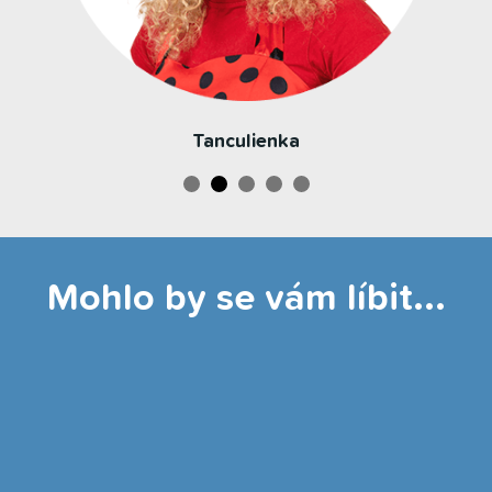
Tanculienka
Mohlo by se vám líbit...