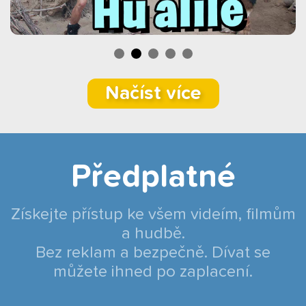
Načíst více
Předplatné
Získejte přístup ke všem videím, filmům
a hudbě.
Bez reklam a bezpečně. Dívat se
můžete ihned po zaplacení.