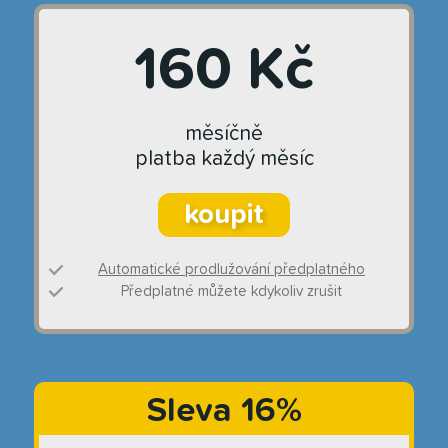
160 Kč
měsíčně
platba každý měsíc
koupit
Automatické prodlužování předplatného
Předplatné můžete kdykoliv zrušit
Sleva 16%