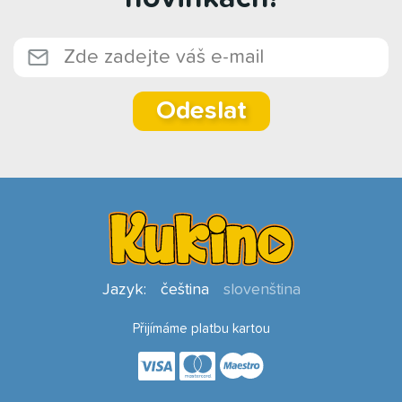
Odeslat
Jazyk:
čeština
slovenština
Přijímáme platbu kartou