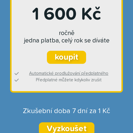
1 600 Kč
ročně
jedna platba, celý rok se díváte
koupit
Automatické prodlužování předplatného
Předplatné můžete kdykoliv zrušit
Zkušební doba 7 dní za 1 Kč
Vyzkoušet