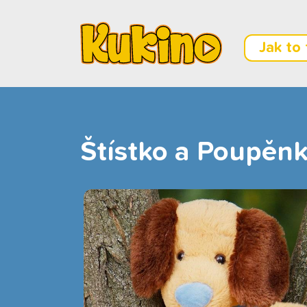
Jak to
Štístko a Poupěnk