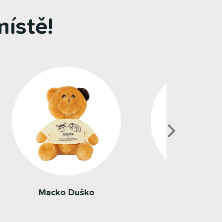
ístě!
Busík Maxík