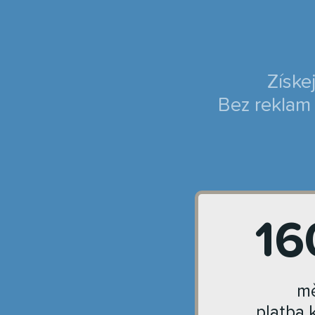
Získe
Bez reklam 
16
mě
platba 