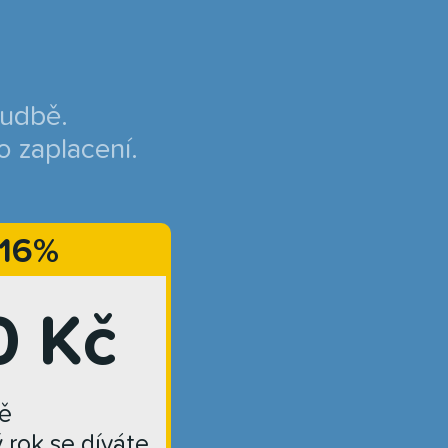
hudbě.
o zaplacení.
 16%
0 Kč
ě
ý rok se díváte