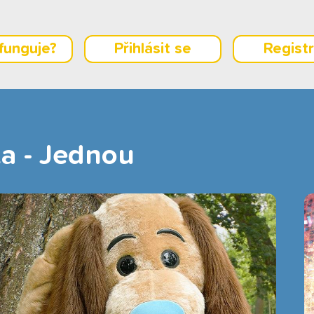
 funguje?
Přihlásit se
Regist
a - Jednou