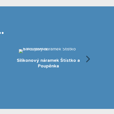
.
Modré t
Kelímek Štístko a Poupěnka
P