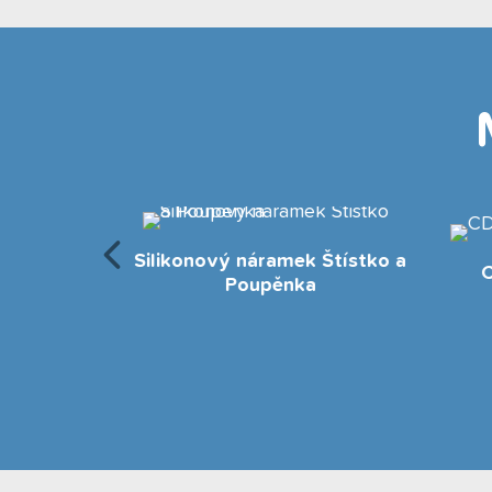
Silikonový náramek Štístko a
k
Poupěnka