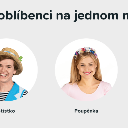
 oblíbenci na jednom m
Ňufáček
Motýlik Huncúlik