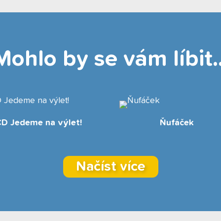
Mohlo by se vám líbit..
USB Zpívej s námi
Zábavné psaní
Načíst více