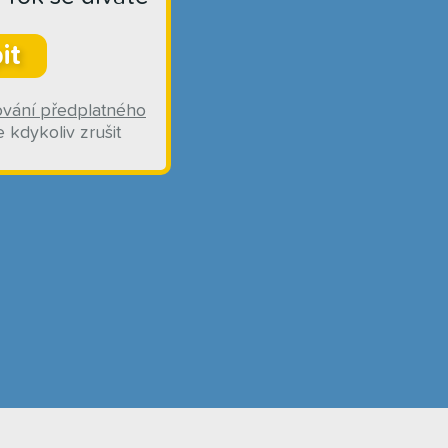
it
ování předplatného
 kdykoliv zrušit