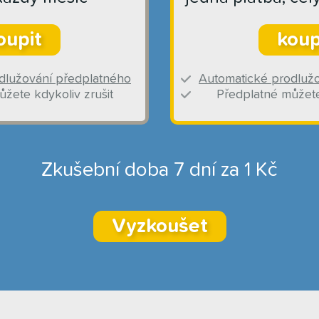
oupit
koup
dlužování předplatného
Automatické prodluž
žete kdykoliv zrušit
Předplatné můžete
Zkušební doba 7 dní za 1 Kč
Vyzkoušet