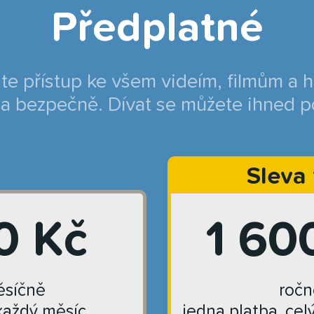
Předplatné
jte přístup ke všem videím, filmům a 
a bezpečně. Dívat se můžete ihned p
Sleva
0 Kč
1 60
síčně
ročn
každý měsíc
jedna platba, cel