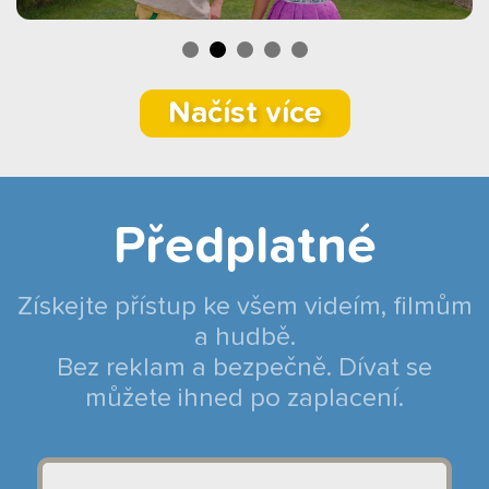
Načíst více
Předplatné
Získejte přístup ke všem videím, filmům
a hudbě.
Bez reklam a bezpečně. Dívat se
můžete ihned po zaplacení.