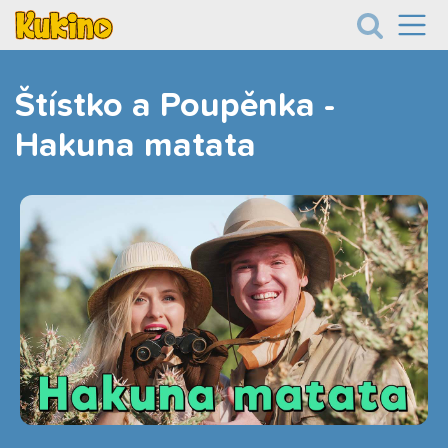
Štístko a Poupěnka -
Hakuna matata