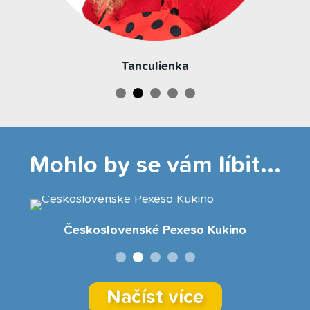
Tanculienka
Mohlo by se vám líbit...
Československé Pexeso Kukino
Načíst více