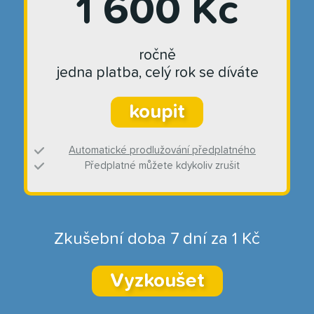
1 600 Kč
ročně
jedna platba, celý rok se díváte
koupit
Automatické prodlužování předplatného
Předplatné můžete kdykoliv zrušit
Zkušební doba 7 dní za 1 Kč
Vyzkoušet