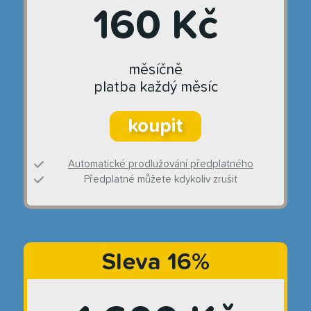
160 Kč
měsíčně
platba každý měsíc
koupit
Automatické prodlužování předplatného
Předplatné můžete kdykoliv zrušit
Sleva 16%