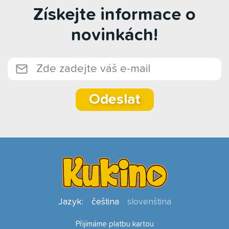
Získejte informace o
novinkách!
Odeslat
Jazyk:
čeština
slovenština
Přijímáme platbu kartou