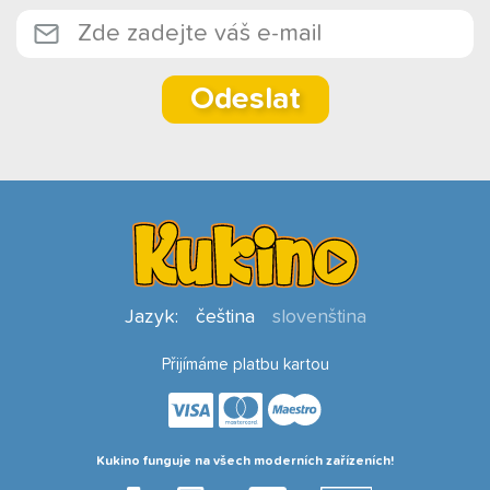
Odeslat
Jazyk:
čeština
slovenština
Přijímáme platbu kartou
Kukino funguje na všech moderních zařízeních!