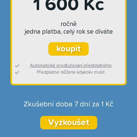
1 600 Kč
ročně
jedna platba, celý rok se díváte
koupit
Automatické prodlužování předplatného
Předplatné můžete kdykoliv zrušit
Zkušební doba 7 dní za 1 Kč
Vyzkoušet