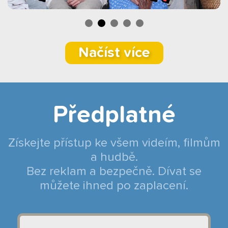
Načíst více
Předplatné
Získejte přístup ke všem videím, filmům
a hudbě.
Bez reklam a bezpečně. Dívat se
můžete ihned po zaplacení.