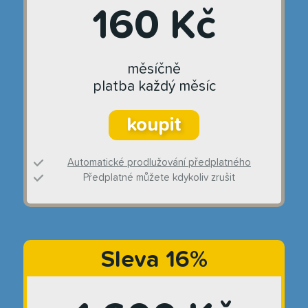
160 Kč
měsíčně
platba každý měsíc
koupit
Automatické prodlužování předplatného
Předplatné můžete kdykoliv zrušit
Sleva 16%