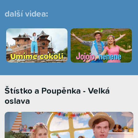
další videa:
Štístko a Poupěnka - Velká
oslava