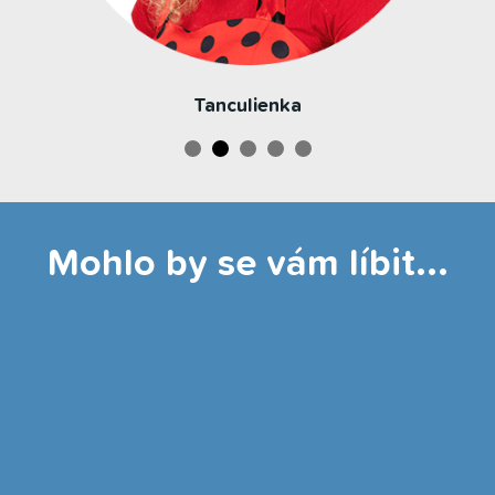
Tanculienka
Mohlo by se vám líbit...