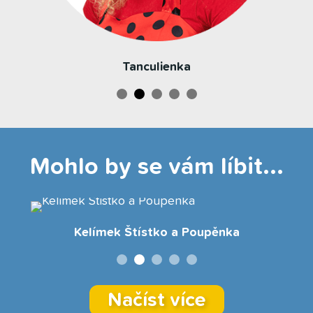
Tanculienka
Mohlo by se vám líbit...
Kelímek Štístko a Poupěnka
Načíst více