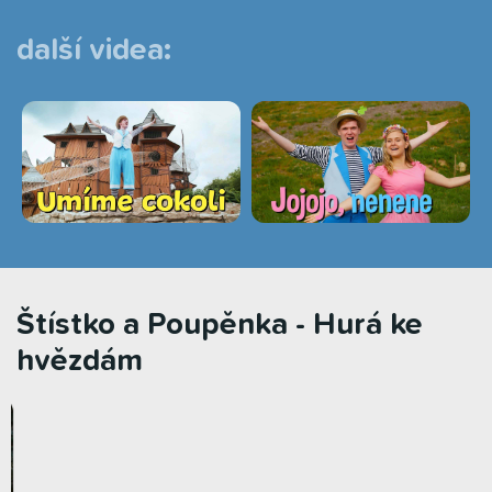
další videa:
Štístko a Poupěnka - Hurá ke
hvězdám