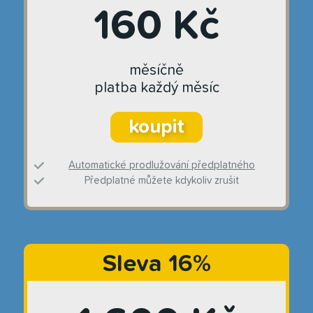
160 Kč
měsíčně
platba každý měsíc
koupit
Automatické prodlužování předplatného
Předplatné můžete kdykoliv zrušit
Sleva 16%