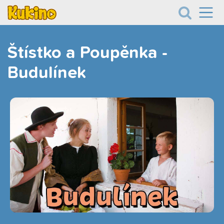
Štístko a Poupěnka -
Budulínek