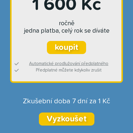
1 600 Kč
ročně
jedna platba, celý rok se díváte
koupit
Automatické prodlužování předplatného
Předplatné můžete kdykoliv zrušit
Zkušební doba 7 dní za 1 Kč
Vyzkoušet