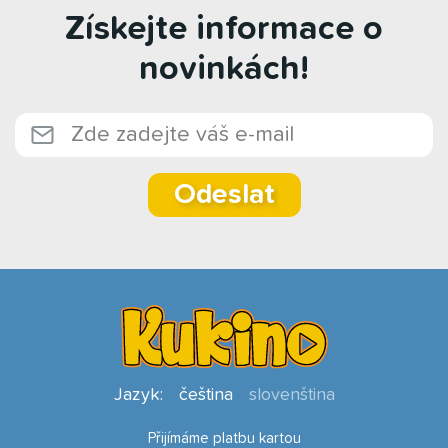
Získejte informace o
novinkách!
Odeslat
Jazyk:
čeština
slovenština
Přijímáme platbu kartou