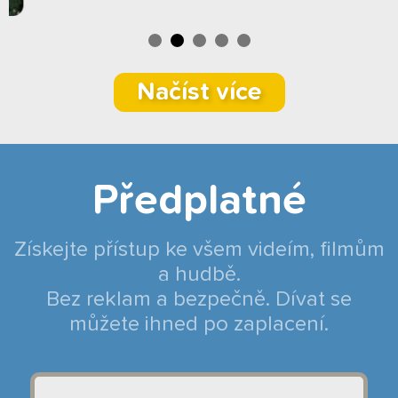
Načíst více
Předplatné
Získejte přístup ke všem videím, filmům
a hudbě.
Bez reklam a bezpečně. Dívat se
můžete ihned po zaplacení.