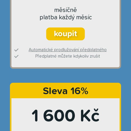
měsíčně
platba každý měsíc
koupit
Automatické prodlužování předplatného
Předplatné můžete kdykoliv zrušit
Sleva 16%
1 600 Kč