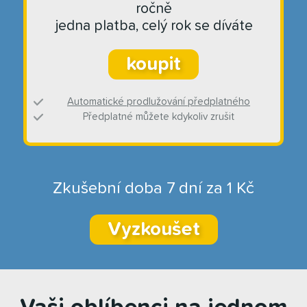
ročně
jedna platba, celý rok se díváte
koupit
Automatické prodlužování předplatného
Předplatné můžete kdykoliv zrušit
Zkušební doba 7 dní za 1 Kč
Vyzkoušet