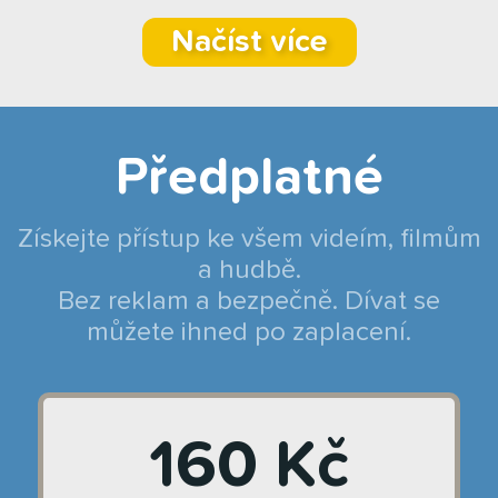
Načíst více
Předplatné
Získejte přístup ke všem videím, filmům
a hudbě.
Bez reklam a bezpečně. Dívat se
můžete ihned po zaplacení.
160 Kč