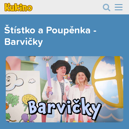
Štístko a Poupěnka -
Barvičky