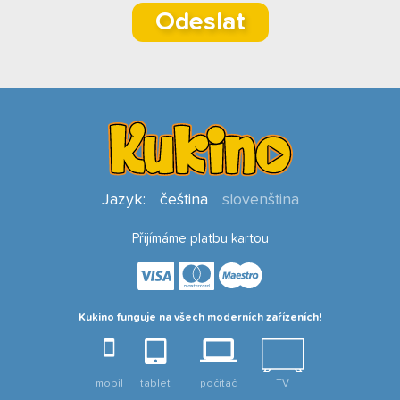
Odeslat
Jazyk:
čeština
slovenština
Přijímáme platbu kartou
Kukino funguje na všech moderních zařízeních!
mobil
tablet
počítač
TV