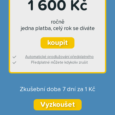
1 600 Kč
ročně
jedna platba, celý rok se díváte
koupit
Automatické prodlužování předplatného
Předplatné můžete kdykoliv zrušit
Zkušební doba 7 dní za 1 Kč
Vyzkoušet