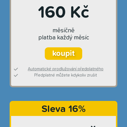
160 Kč
měsíčně
platba každý měsíc
koupit
Automatické prodlužování předplatného
Předplatné můžete kdykoliv zrušit
Sleva 16%