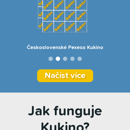
Československé Pexeso Kukino
Načíst více
Jak funguje
Kukino?