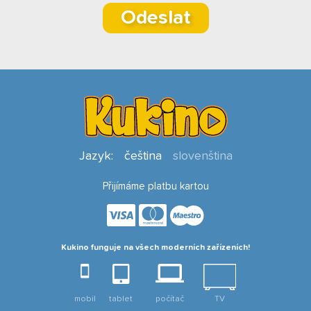
Odeslat
Jazyk:
čeština
slovenština
Přijímáme platbu kartou
Kukino funguje na všech moderních zařízeních!
mobil
tablet
počítač
TV