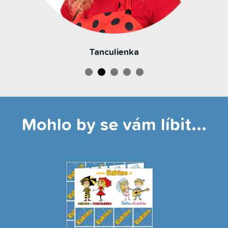
Tanculienka
Mohlo by se vám líbit...