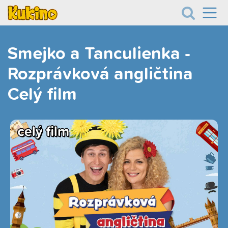
Smejko a Tanculienka -
Rozprávková angličtina
Celý film