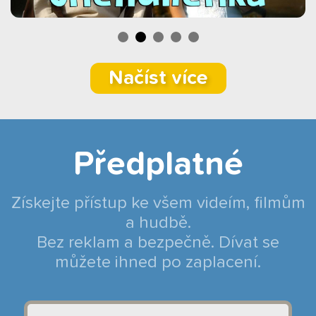
Načíst více
Předplatné
Získejte přístup ke všem videím, filmům
a hudbě.
Bez reklam a bezpečně. Dívat se
můžete ihned po zaplacení.