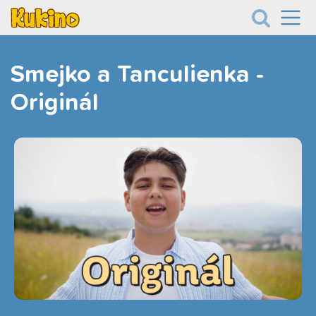
Smejko a Tanculienka -
Originál