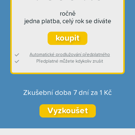
ročně
jedna platba, celý rok se díváte
koupit
Automatické prodlužování předplatného
Předplatné můžete kdykoliv zrušit
Zkušební doba 7 dní za 1 Kč
Vyzkoušet