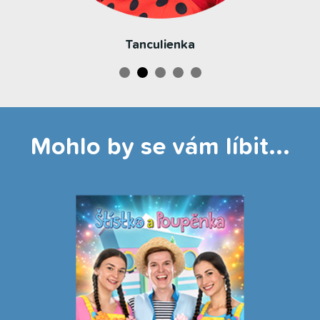
Tanculienka
Mohlo by se vám líbit...