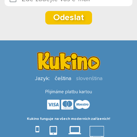
Odeslat
Jazyk:
čeština
slovenština
Přijímáme platbu kartou
Kukino funguje na všech moderních zařízeních!