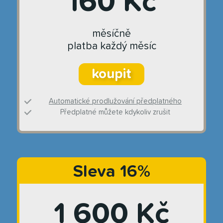
160 Kč
měsíčně
platba každý měsíc
koupit
Automatické prodlužování předplatného
Předplatné můžete kdykoliv zrušit
Sleva 16%
1 600 Kč