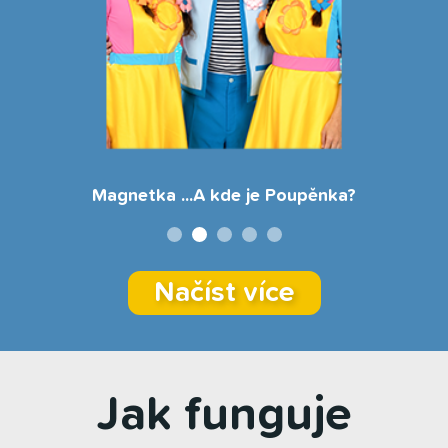
Magnetka ...A kde je Poupěnka?
Načíst více
Jak funguje