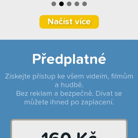
Načíst více
Předplatné
Získejte přístup ke všem videím, filmům
a hudbě.
Bez reklam a bezpečně. Dívat se
můžete ihned po zaplacení.