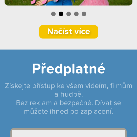
Načíst více
Předplatné
Získejte přístup ke všem videím, filmům
a hudbě.
Bez reklam a bezpečně. Dívat se
můžete ihned po zaplacení.