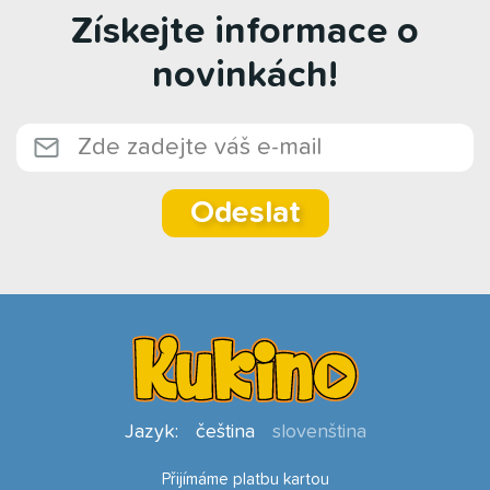
Získejte informace o
novinkách!
Odeslat
Jazyk:
čeština
slovenština
Přijímáme platbu kartou