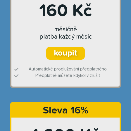
160 Kč
měsíčně
platba každý měsíc
koupit
Automatické prodlužování předplatného
Předplatné můžete kdykoliv zrušit
Sleva 16%