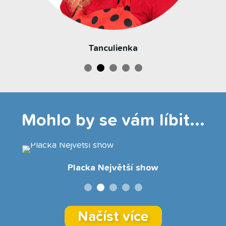
Tanculienka
Mohlo by se vám líbit...
Placka Největší show
Načíst více