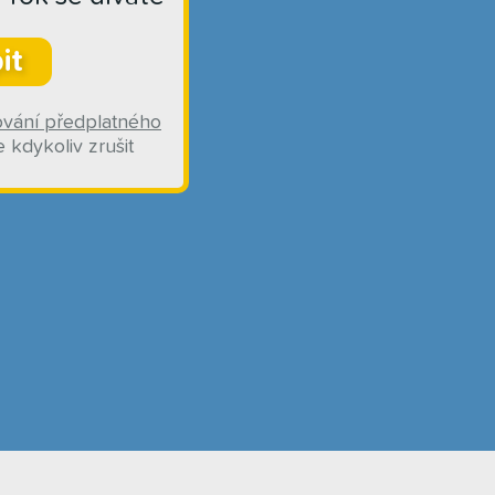
it
ování předplatného
 kdykoliv zrušit