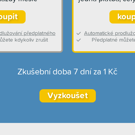
oupit
koup
dlužování předplatného
Automatické prodluž
žete kdykoliv zrušit
Předplatné můžete
Zkušební doba 7 dní za 1 Kč
Vyzkoušet