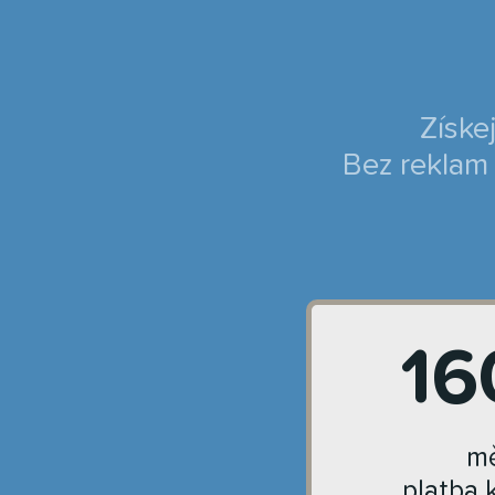
Získe
Bez reklam 
16
mě
platba 