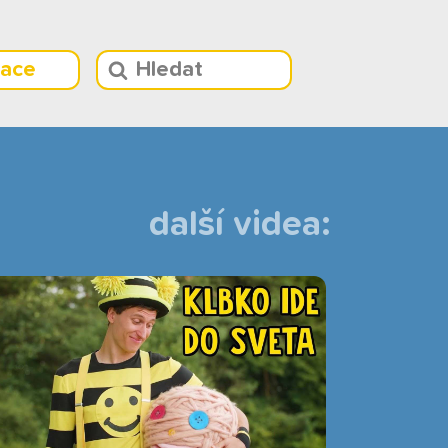
race
další videa: