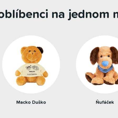
 oblíbenci na jednom m
Ňufáček
Motýlik Huncúlik