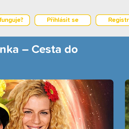
 funguje?
Přihlásit se
Regist
nka – Cesta do