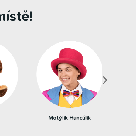
ístě!
Busík Maxík