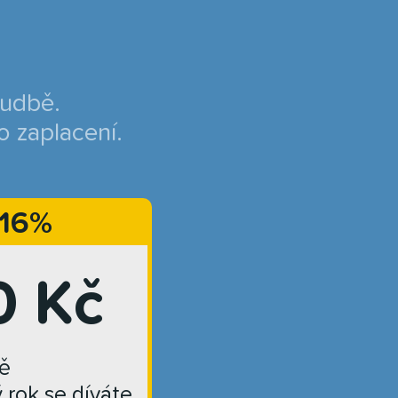
hudbě.
o zaplacení.
 16%
0 Kč
ě
ý rok se díváte