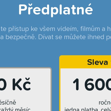
Předplatné
jte přístup ke všem videím, filmům a 
a bezpečně. Dívat se můžete ihned p
Sleva
0 Kč
1 60
síčně
ročn
každý měsíc
jedna platba, cel