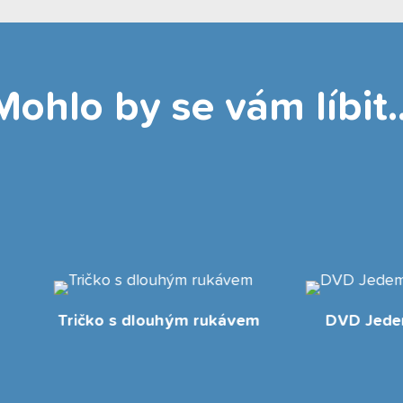
Mohlo by se vám líbit..
VD Jedeme na výlet!
Kelímek Štístko a Poup