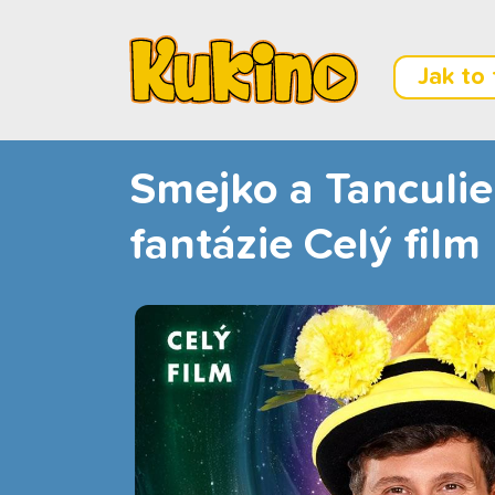
Jak to
Smejko a Tanculie
fantázie Celý film